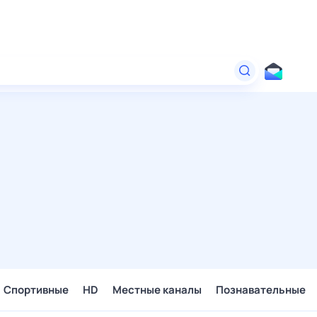
Спортивные
HD
Местные каналы
Познавательные