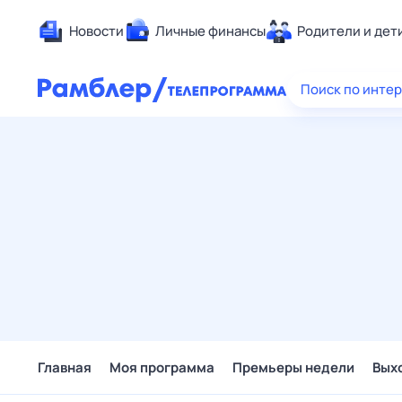
Новости
Личные финансы
Родители и дет
Здоровье
Поиск по инте
Развлечен
Дом и уют
Спорт
Карьера
Авто
Технологи
Жизненные
Сберегаем
Гороскопы
Главная
Моя программа
Премьеры недели
Вых