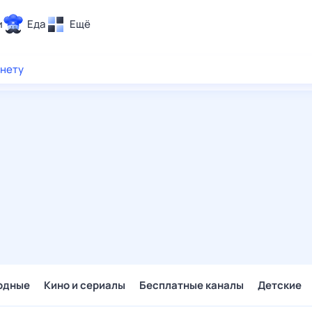
и
Еда
Ещё
Почта
рнету
ия и отдых
Поиск
Погода
ТВ-программа
и и тренды
 ситуации
 вместе
Помощь
одные
Кино и сериалы
Бесплатные каналы
Детские