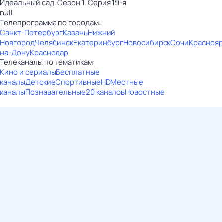
Идеальный сад. Сезон 1. Серия 19-я
null
Телепрограмма по городам:
Санкт-Петербург
Казань
Нижний
Новгород
Челябинск
Екатеринбург
Новосибирск
Сочи
Красноя
на-Дону
Краснодар
Телеканалы по тематикам:
Кино и сериалы
Бесплатные
каналы
Детские
Спортивные
HD
Местные
каналы
Познавательные
20 каналов
Новостные