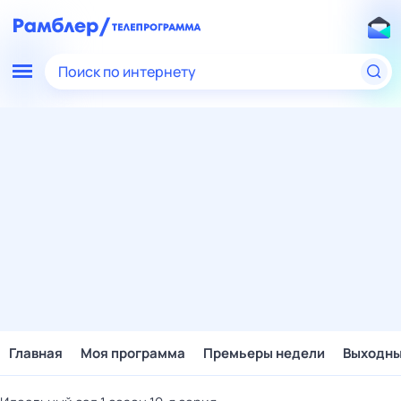
Поиск по интернету
Главная
Моя программа
Премьеры недели
Выходн