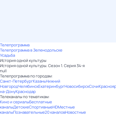
Телепрограмма
Телепрограмма в Зеленодольске
Усадьба
История одной культуры
История одной культуры. Сезон 1. Серия 34-я
null
Телепрограмма по городам:
Санкт-Петербург
Казань
Нижний
Новгород
Челябинск
Екатеринбург
Новосибирск
Сочи
Красноя
на-Дону
Краснодар
Телеканалы по тематикам:
Кино и сериалы
Бесплатные
каналы
Детские
Спортивные
HD
Местные
каналы
Познавательные
20 каналов
Новостные