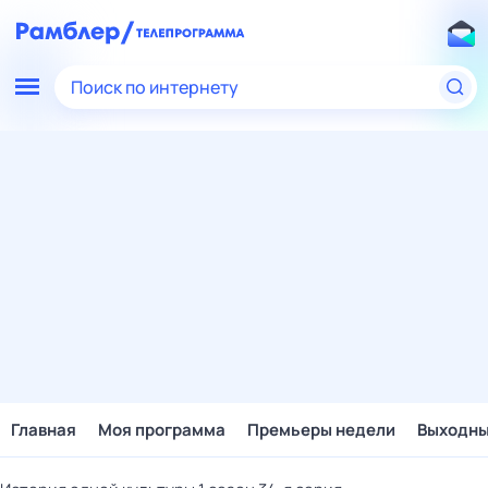
Поиск по интернету
Главная
Моя программа
Премьеры недели
Выходн