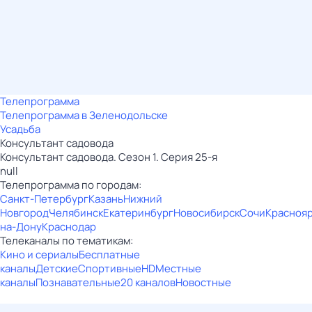
Телепрограмма
Телепрограмма в Зеленодольске
Усадьба
Консультант садовода
Консультант садовода. Сезон 1. Серия 25-я
null
Телепрограмма по городам:
Санкт-Петербург
Казань
Нижний
Новгород
Челябинск
Екатеринбург
Новосибирск
Сочи
Красноя
на-Дону
Краснодар
Телеканалы по тематикам:
Кино и сериалы
Бесплатные
каналы
Детские
Спортивные
HD
Местные
каналы
Познавательные
20 каналов
Новостные