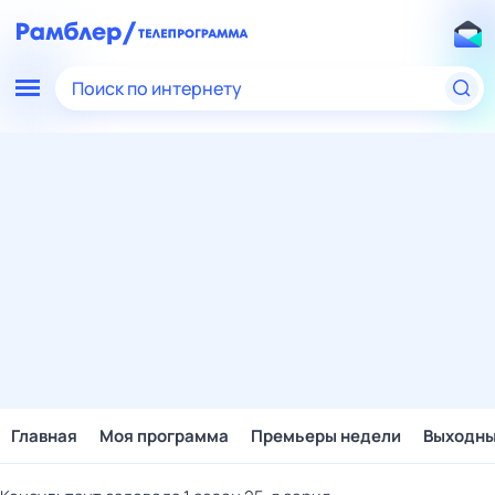
Поиск по интернету
Главная
Моя программа
Премьеры недели
Выходн