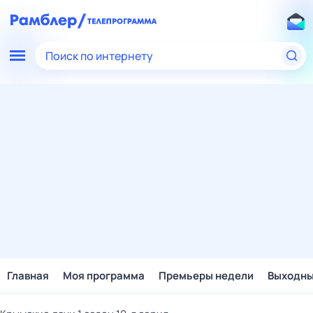
Поиск по интернету
Главная
Моя программа
Премьеры недели
Выходн