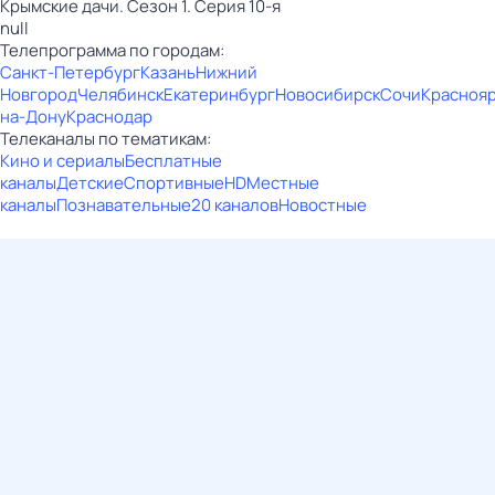
Крымские дачи. Сезон 1. Серия 10-я
null
Телепрограмма по городам:
Санкт-Петербург
Казань
Нижний
Новгород
Челябинск
Екатеринбург
Новосибирск
Сочи
Красноя
на-Дону
Краснодар
Телеканалы по тематикам:
Кино и сериалы
Бесплатные
каналы
Детские
Спортивные
HD
Местные
каналы
Познавательные
20 каналов
Новостные