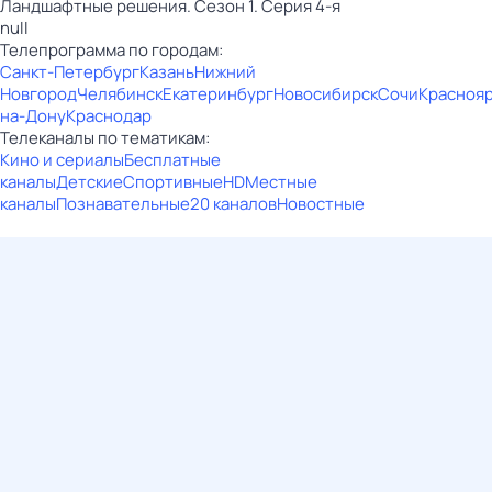
Ландшафтные решения. Сезон 1. Серия 4-я
null
Телепрограмма по городам:
Санкт-Петербург
Казань
Нижний
Новгород
Челябинск
Екатеринбург
Новосибирск
Сочи
Красноя
на-Дону
Краснодар
Телеканалы по тематикам:
Кино и сериалы
Бесплатные
каналы
Детские
Спортивные
HD
Местные
каналы
Познавательные
20 каналов
Новостные