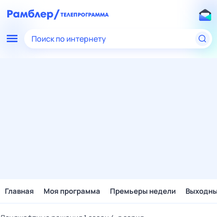
Поиск по интернету
Главная
Моя программа
Премьеры недели
Выходн