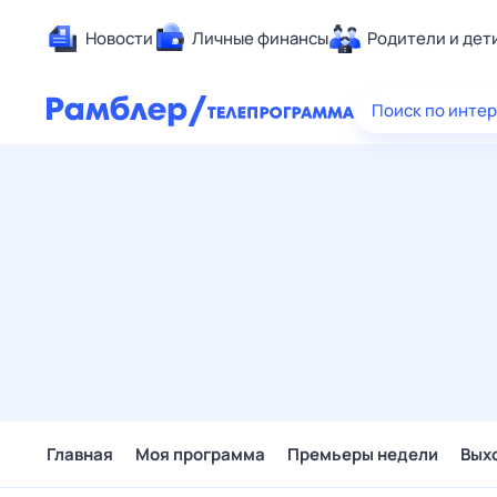
Новости
Личные финансы
Родители и дет
Здоровье
Поиск по инте
Развлечен
Дом и уют
Спорт
Карьера
Авто
Технологи
Жизненные
Сберегаем
Гороскопы
Главная
Моя программа
Премьеры недели
Вых