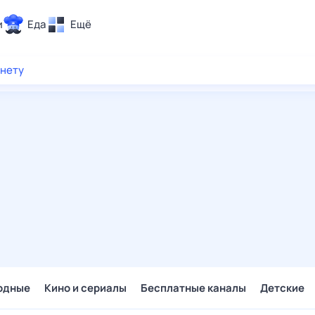
и
Еда
Ещё
Почта
рнету
ия и отдых
Поиск
Погода
ТВ-программа
и и тренды
 ситуации
 вместе
Помощь
одные
Кино и сериалы
Бесплатные каналы
Детские