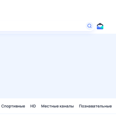
Спортивные
HD
Местные каналы
Познавательные