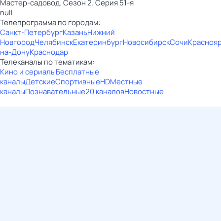
Мастер-садовод. Сезон 2. Серия 51-я
null
Телепрограмма по городам:
Санкт-Петербург
Казань
Нижний
Новгород
Челябинск
Екатеринбург
Новосибирск
Сочи
Красноя
на-Дону
Краснодар
Телеканалы по тематикам:
Кино и сериалы
Бесплатные
каналы
Детские
Спортивные
HD
Местные
каналы
Познавательные
20 каналов
Новостные