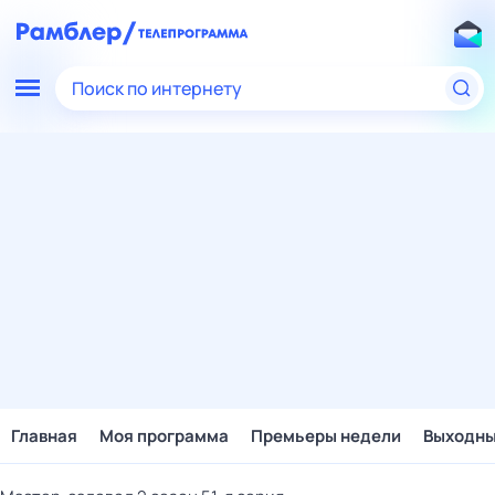
Поиск по интернету
Главная
Моя программа
Премьеры недели
Выходн