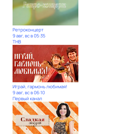
Ретроконцерт
9 авг, вс в 05:35
ТНВ
Играй, гармонь любимая!
9 авг, вс в 06:10
Первый канал