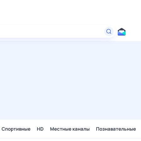
Спортивные
HD
Местные каналы
Познавательные