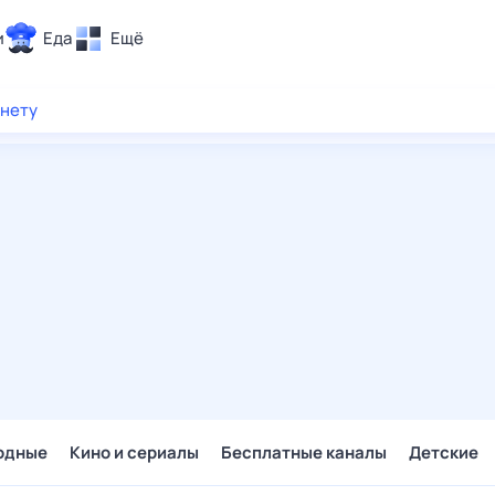
и
Еда
Ещё
Почта
рнету
ия и отдых
Поиск
Погода
ТВ-программа
и и тренды
 ситуации
 вместе
Помощь
одные
Кино и сериалы
Бесплатные каналы
Детские