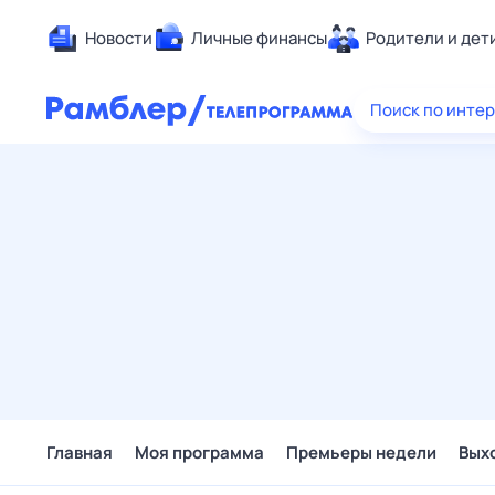
Новости
Личные финансы
Родители и дет
Здоровье
Поиск по инте
Развлечен
Дом и уют
Спорт
Карьера
Авто
Технологи
Жизненные
Сберегаем
Гороскопы
Главная
Моя программа
Премьеры недели
Вых