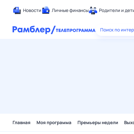
Новости
Личные финансы
Родители и дет
Здоровье
Поиск по инте
Развлечен
Дом и уют
Спорт
Карьера
Авто
Технологи
Жизненные
Сберегаем
Гороскопы
Главная
Моя программа
Премьеры недели
Вых