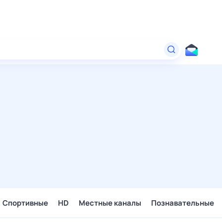
Спортивные
HD
Местные каналы
Познавательные