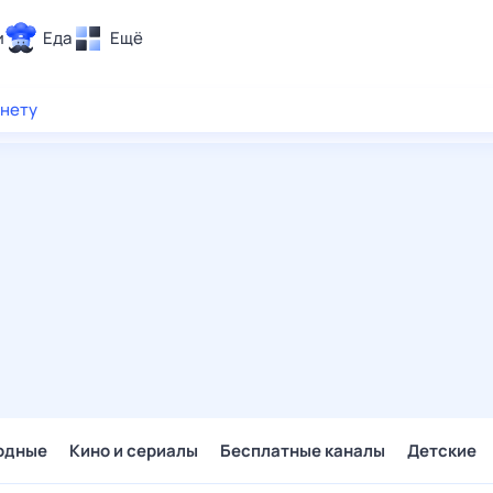
и
Еда
Ещё
Почта
рнету
ия и отдых
Поиск
Погода
ТВ-программа
и и тренды
 ситуации
 вместе
Помощь
одные
Кино и сериалы
Бесплатные каналы
Детские