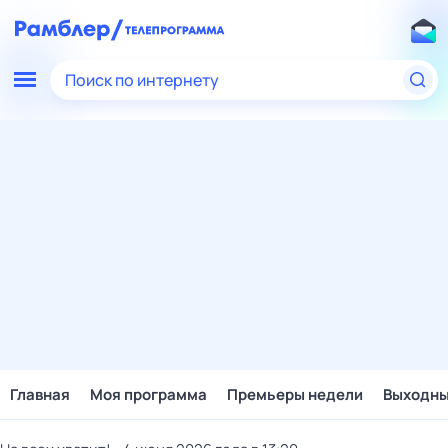
Поиск по интернету
Главная
Моя программа
Премьеры недели
Выходн