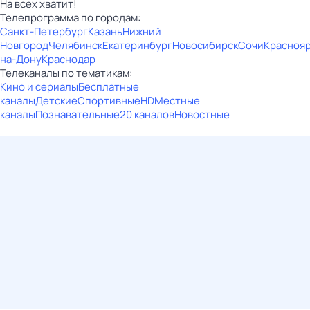
На всех хватит!
Телепрограмма по городам:
Санкт-Петербург
Казань
Нижний
Новгород
Челябинск
Екатеринбург
Новосибирск
Сочи
Красноя
на-Дону
Краснодар
Телеканалы по тематикам:
Кино и сериалы
Бесплатные
каналы
Детские
Спортивные
HD
Местные
каналы
Познавательные
20 каналов
Новостные