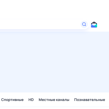
Спортивные
HD
Местные каналы
Познавательные