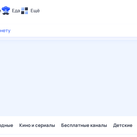
и
Еда
Ещё
Почта
рнету
ия и отдых
Поиск
Погода
ТВ-программа
и и тренды
 ситуации
 вместе
Помощь
одные
Кино и сериалы
Бесплатные каналы
Детские