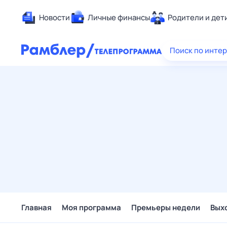
Новости
Личные финансы
Родители и дет
Здоровье
Поиск по инте
Развлечен
Дом и уют
Спорт
Карьера
Авто
Технологи
Жизненные
Сберегаем
Гороскопы
Главная
Моя программа
Премьеры недели
Вых