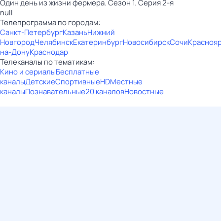
Один день из жизни фермера. Сезон 1. Серия 2-я
null
Телепрограмма по городам:
Санкт-Петербург
Казань
Нижний
Новгород
Челябинск
Екатеринбург
Новосибирск
Сочи
Красноя
на-Дону
Краснодар
Телеканалы по тематикам:
Кино и сериалы
Бесплатные
каналы
Детские
Спортивные
HD
Местные
каналы
Познавательные
20 каналов
Новостные