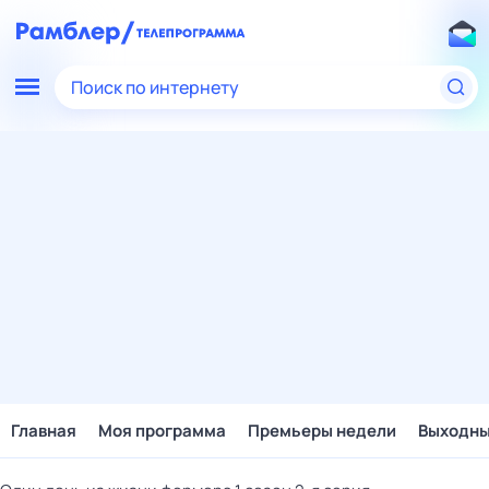
Поиск по интернету
Главная
Моя программа
Премьеры недели
Выходн