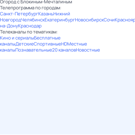
Огород с Блокиным-Мечталиным
Телепрограмма по городам:
Санкт-Петербург
Казань
Нижний
Новгород
Челябинск
Екатеринбург
Новосибирск
Сочи
Красноя
на-Дону
Краснодар
Телеканалы по тематикам:
Кино и сериалы
Бесплатные
каналы
Детские
Спортивные
HD
Местные
каналы
Познавательные
20 каналов
Новостные