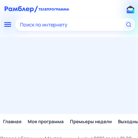
Поиск по интернету
Главная
Моя программа
Премьеры недели
Выходн