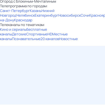
Огород с Блокиным-Мечталиным
Телепрограмма по городам:
Санкт-Петербург
Казань
Нижний
Новгород
Челябинск
Екатеринбург
Новосибирск
Сочи
Красноя
на-Дону
Краснодар
Телеканалы по тематикам:
Кино и сериалы
Бесплатные
каналы
Детские
Спортивные
HD
Местные
каналы
Познавательные
20 каналов
Новостные