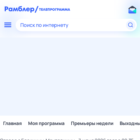
Поиск по интернету
Главная
Моя программа
Премьеры недели
Выходн