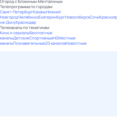
Огород с Блокиным-Мечталиным
Телепрограмма по городам:
Санкт-Петербург
Казань
Нижний
Новгород
Челябинск
Екатеринбург
Новосибирск
Сочи
Красноя
на-Дону
Краснодар
Телеканалы по тематикам:
Кино и сериалы
Бесплатные
каналы
Детские
Спортивные
HD
Местные
каналы
Познавательные
20 каналов
Новостные