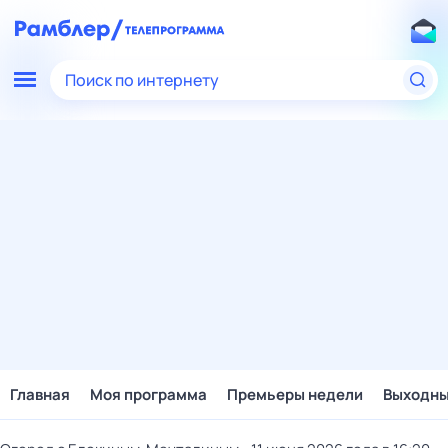
Поиск по интернету
Главная
Моя программа
Премьеры недели
Выходн