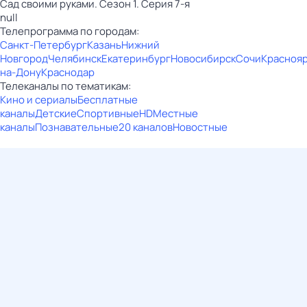
Сад своими руками. Сезон 1. Серия 7-я
null
Телепрограмма по городам:
Санкт-Петербург
Казань
Нижний
Новгород
Челябинск
Екатеринбург
Новосибирск
Сочи
Красноя
на-Дону
Краснодар
Телеканалы по тематикам:
Кино и сериалы
Бесплатные
каналы
Детские
Спортивные
HD
Местные
каналы
Познавательные
20 каналов
Новостные