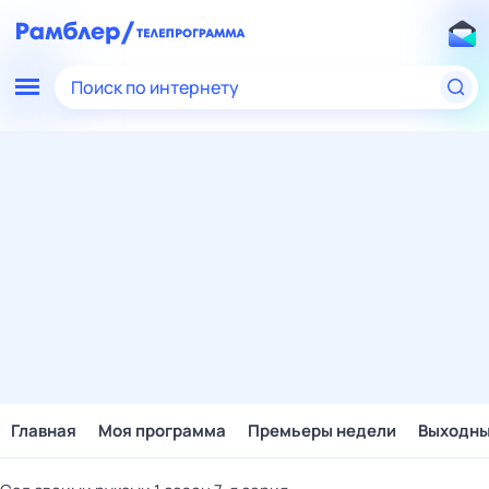
Поиск по интернету
Главная
Моя программа
Премьеры недели
Выходн