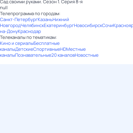
Сад своими руками. Сезон 1. Серия 8-я
null
Телепрограмма по городам:
Санкт-Петербург
Казань
Нижний
Новгород
Челябинск
Екатеринбург
Новосибирск
Сочи
Красноя
на-Дону
Краснодар
Телеканалы по тематикам:
Кино и сериалы
Бесплатные
каналы
Детские
Спортивные
HD
Местные
каналы
Познавательные
20 каналов
Новостные