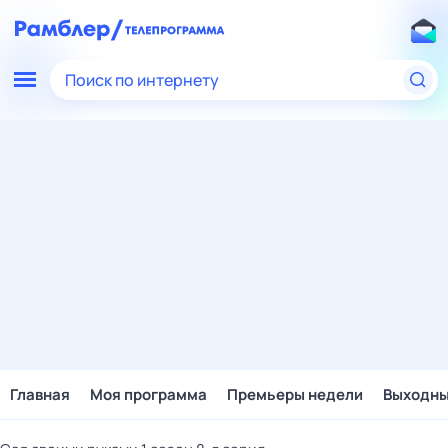
Поиск по интернету
Главная
Моя программа
Премьеры недели
Выходн