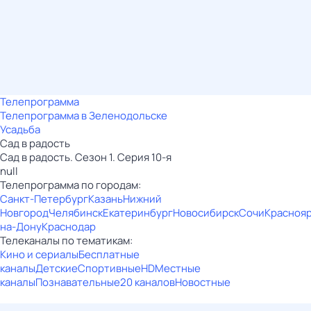
Телепрограмма
Телепрограмма в Зеленодольске
Усадьба
Сад в радость
Сад в радость. Сезон 1. Серия 10-я
null
Телепрограмма по городам:
Санкт-Петербург
Казань
Нижний
Новгород
Челябинск
Екатеринбург
Новосибирск
Сочи
Красноя
на-Дону
Краснодар
Телеканалы по тематикам:
Кино и сериалы
Бесплатные
каналы
Детские
Спортивные
HD
Местные
каналы
Познавательные
20 каналов
Новостные