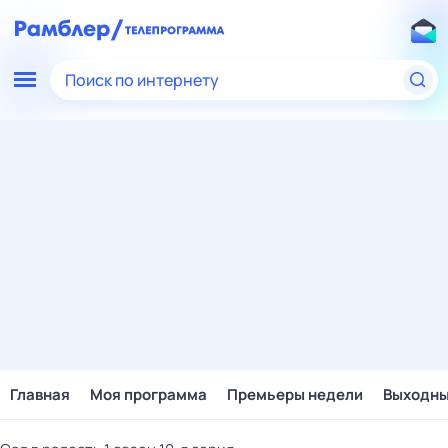
Поиск по интернету
Главная
Моя программа
Премьеры недели
Выходн