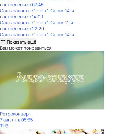
воскресенье
в
07:45
Сад в радость
. Сезон 1
. Серия 14-я
воскресенье
в
14:00
Сад в радость
. Сезон 1
. Серия 11-я
воскресенье
в
22:20
Сад в радость
. Сезон 1
. Серия 14-я
Показать ещё
Вам может понравиться
Ретроконцерт
7 авг, пт в 05:35
ТНВ