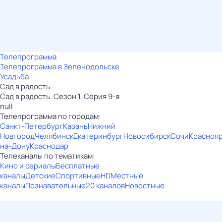
Телепрограмма
Телепрограмма в Зеленодольске
Усадьба
Сад в радость
Сад в радость. Сезон 1. Серия 9-я
null
Телепрограмма по городам:
Санкт-Петербург
Казань
Нижний
Новгород
Челябинск
Екатеринбург
Новосибирск
Сочи
Красноя
на-Дону
Краснодар
Телеканалы по тематикам:
Кино и сериалы
Бесплатные
каналы
Детские
Спортивные
HD
Местные
каналы
Познавательные
20 каналов
Новостные