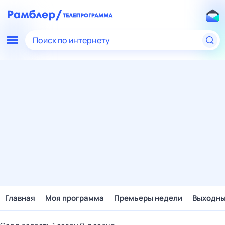
Поиск по интернету
Главная
Моя программа
Премьеры недели
Выходн