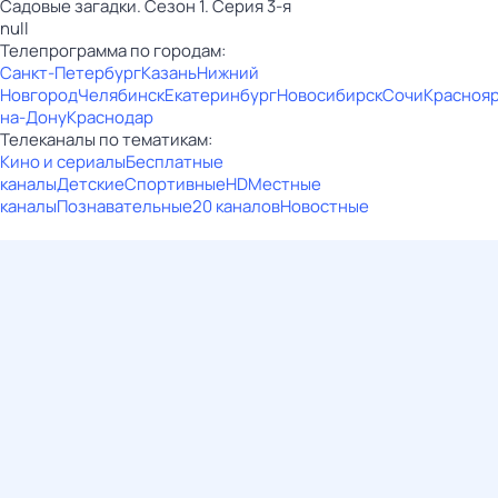
Садовые загадки. Сезон 1. Серия 3-я
null
Телепрограмма по городам:
Санкт-Петербург
Казань
Нижний
Новгород
Челябинск
Екатеринбург
Новосибирск
Сочи
Красноя
на-Дону
Краснодар
Телеканалы по тематикам:
Кино и сериалы
Бесплатные
каналы
Детские
Спортивные
HD
Местные
каналы
Познавательные
20 каналов
Новостные