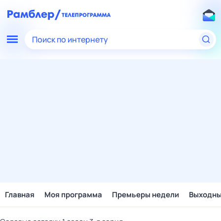
Поиск по интернету
Главная
Моя программа
Премьеры недели
Выходн