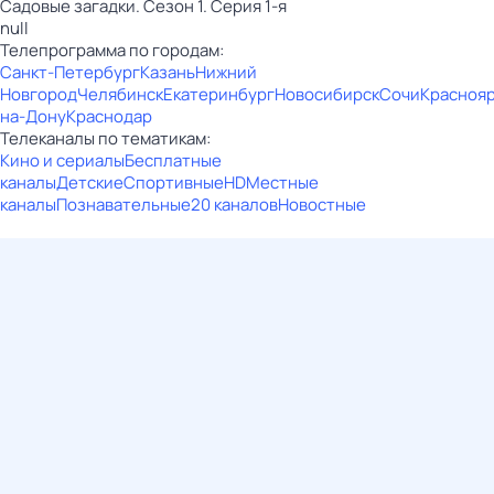
Садовые загадки. Сезон 1. Серия 1-я
null
Телепрограмма по городам:
Санкт-Петербург
Казань
Нижний
Новгород
Челябинск
Екатеринбург
Новосибирск
Сочи
Красноя
на-Дону
Краснодар
Телеканалы по тематикам:
Кино и сериалы
Бесплатные
каналы
Детские
Спортивные
HD
Местные
каналы
Познавательные
20 каналов
Новостные