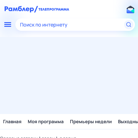
Поиск по интернету
Главная
Моя программа
Премьеры недели
Выходн