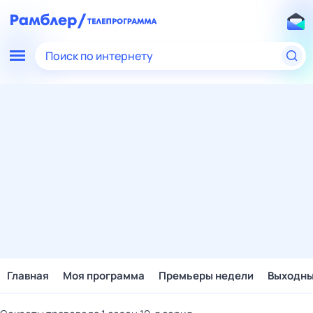
Поиск по интернету
Главная
Моя программа
Премьеры недели
Выходн