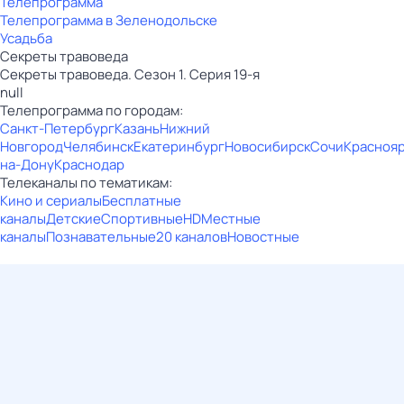
Телепрограмма
Телепрограмма в Зеленодольске
Усадьба
Секреты травоведа
Секреты травоведа. Сезон 1. Серия 19-я
null
Телепрограмма по городам:
Санкт-Петербург
Казань
Нижний
Новгород
Челябинск
Екатеринбург
Новосибирск
Сочи
Красноя
на-Дону
Краснодар
Телеканалы по тематикам:
Кино и сериалы
Бесплатные
каналы
Детские
Спортивные
HD
Местные
каналы
Познавательные
20 каналов
Новостные