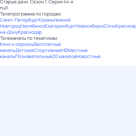
Старые дачи. Сезон 1. Серия 44-я
null
Телепрограмма по городам:
Санкт-Петербург
Казань
Нижний
Новгород
Челябинск
Екатеринбург
Новосибирск
Сочи
Красноя
на-Дону
Краснодар
Телеканалы по тематикам:
Кино и сериалы
Бесплатные
каналы
Детские
Спортивные
HD
Местные
каналы
Познавательные
20 каналов
Новостные