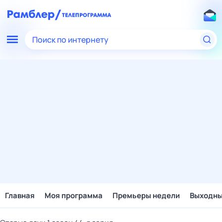
Поиск по интернету
Главная
Моя программа
Премьеры недели
Выходн