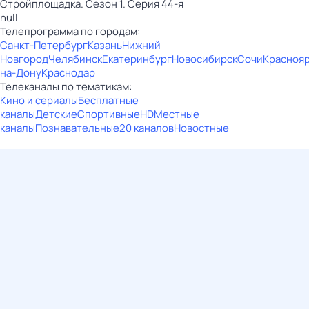
Стройплощадка. Сезон 1. Серия 44-я
null
Телепрограмма по городам:
Санкт-Петербург
Казань
Нижний
Новгород
Челябинск
Екатеринбург
Новосибирск
Сочи
Красноя
на-Дону
Краснодар
Телеканалы по тематикам:
Кино и сериалы
Бесплатные
каналы
Детские
Спортивные
HD
Местные
каналы
Познавательные
20 каналов
Новостные