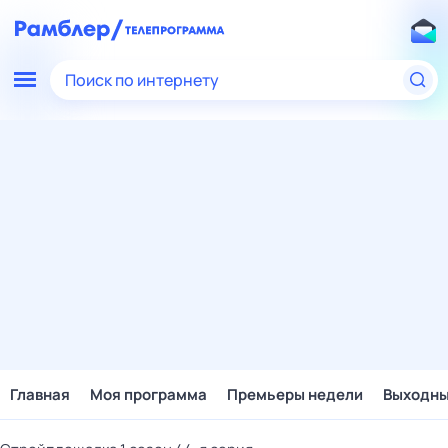
Поиск по интернету
Главная
Моя программа
Премьеры недели
Выходн