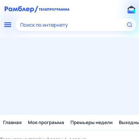
Поиск по интернету
Главная
Моя программа
Премьеры недели
Выходн