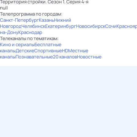
Территория стройки. Сезон 1. Серия 4-я
null
Телепрограмма по городам:
Санкт-Петербург
Казань
Нижний
Новгород
Челябинск
Екатеринбург
Новосибирск
Сочи
Красноя
на-Дону
Краснодар
Телеканалы по тематикам:
Кино и сериалы
Бесплатные
каналы
Детские
Спортивные
HD
Местные
каналы
Познавательные
20 каналов
Новостные