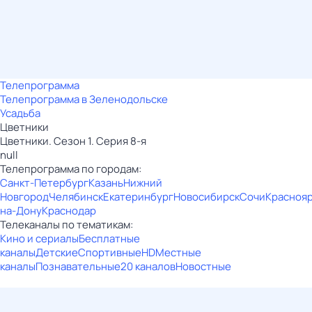
Телепрограмма
Телепрограмма в Зеленодольске
Усадьба
Цветники
Цветники. Сезон 1. Серия 8-я
null
Телепрограмма по городам:
Санкт-Петербург
Казань
Нижний
Новгород
Челябинск
Екатеринбург
Новосибирск
Сочи
Красноя
на-Дону
Краснодар
Телеканалы по тематикам:
Кино и сериалы
Бесплатные
каналы
Детские
Спортивные
HD
Местные
каналы
Познавательные
20 каналов
Новостные