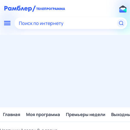
Поиск по интернету
Главная
Моя программа
Премьеры недели
Выходн