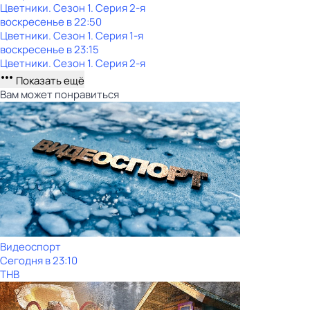
Цветники
. Сезон 1
. Серия 2-я
воскресенье
в
22:50
Цветники
. Сезон 1
. Серия 1-я
воскресенье
в
23:15
Цветники
. Сезон 1
. Серия 2-я
Показать ещё
Вам может понравиться
Видеоспорт
Сегодня в 23:10
ТНВ