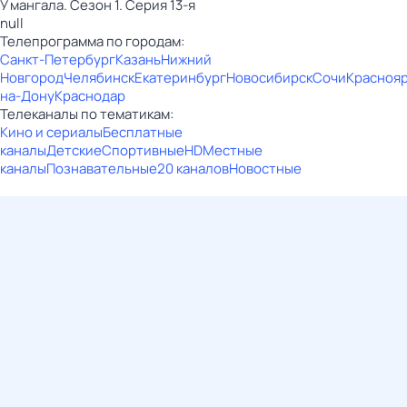
У мангала. Сезон 1. Серия 13-я
null
Телепрограмма по городам:
Санкт-Петербург
Казань
Нижний
Новгород
Челябинск
Екатеринбург
Новосибирск
Сочи
Красноя
на-Дону
Краснодар
Телеканалы по тематикам:
Кино и сериалы
Бесплатные
каналы
Детские
Спортивные
HD
Местные
каналы
Познавательные
20 каналов
Новостные