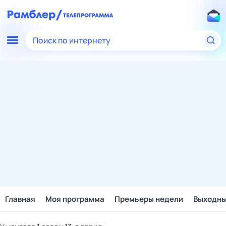
Поиск по интернету
Главная
Моя программа
Премьеры недели
Выходн