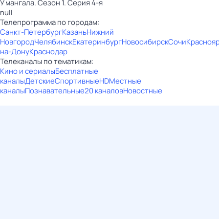
У мангала. Сезон 1. Серия 4-я
null
Телепрограмма по городам:
Санкт-Петербург
Казань
Нижний
Новгород
Челябинск
Екатеринбург
Новосибирск
Сочи
Красноя
на-Дону
Краснодар
Телеканалы по тематикам:
Кино и сериалы
Бесплатные
каналы
Детские
Спортивные
HD
Местные
каналы
Познавательные
20 каналов
Новостные