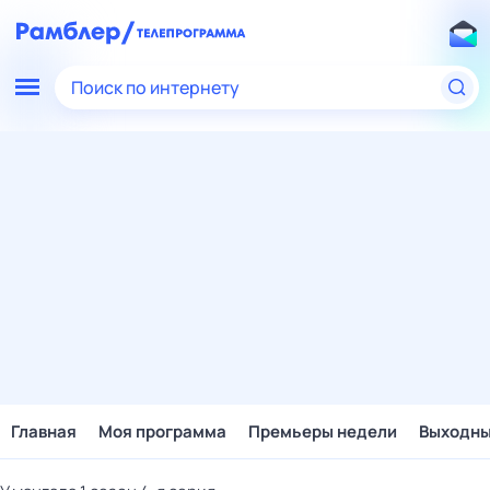
Поиск по интернету
Главная
Моя программа
Премьеры недели
Выходн