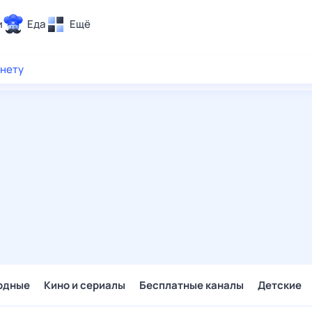
и
Еда
Ещё
Почта
рнету
ия и отдых
Поиск
Погода
ТВ-программа
и и тренды
 ситуации
 вместе
Помощь
одные
Кино и сериалы
Бесплатные каналы
Детские