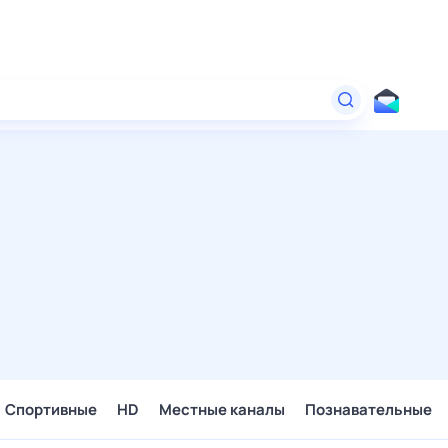
Спортивные
HD
Местные каналы
Познавательные