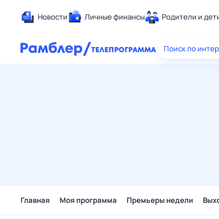
Новости
Личные финансы
Родители и дет
Здоровье
Поиск по инте
Развлечен
Дом и уют
Спорт
Карьера
Авто
Технологи
Жизненные
Сберегаем
Гороскопы
Главная
Моя программа
Премьеры недели
Вых