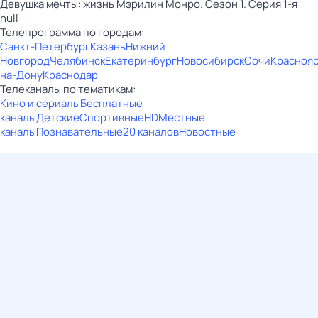
Девушка мечты: жизнь Мэрилин Монро. Сезон 1. Серия 1-я
null
Телепрограмма по городам:
Санкт-Петербург
Казань
Нижний
Новгород
Челябинск
Екатеринбург
Новосибирск
Сочи
Красноя
на-Дону
Краснодар
Телеканалы по тематикам:
Кино и сериалы
Бесплатные
каналы
Детские
Спортивные
HD
Местные
каналы
Познавательные
20 каналов
Новостные