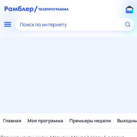
Поиск по интернету
Главная
Моя программа
Премьеры недели
Выходн