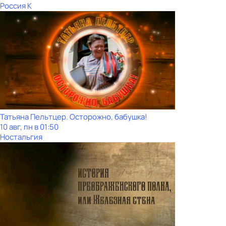
Россия К
Татьяна Пельтцер. Осторожно, бабушка!
10 авг, пн в 01:50
Ностальгия