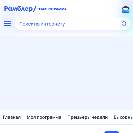
Поиск по интернету
Главная
Моя программа
Премьеры недели
Выходн