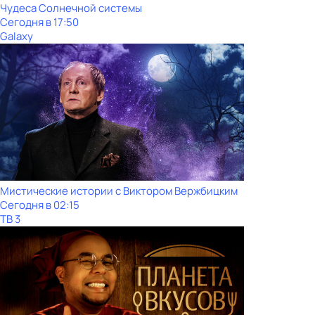
Чудеса Солнечной системы
Сегодня в 17:50
Galaxy
Мистические истории с Виктoром Bержбицким
Сегодня в 02:15
ТВ 3