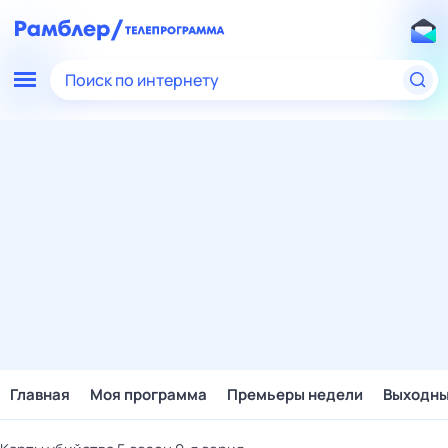
Поиск по интернету
Главная
Моя программа
Премьеры недели
Выходн