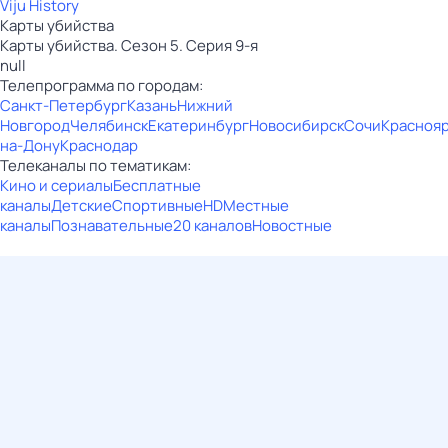
Viju History
Карты убийства
Карты убийства. Сезон 5. Серия 9-я
null
Телепрограмма по городам:
Санкт-Петербург
Казань
Нижний
Новгород
Челябинск
Екатеринбург
Новосибирск
Сочи
Красноя
на-Дону
Краснодар
Телеканалы по тематикам:
Кино и сериалы
Бесплатные
каналы
Детские
Спортивные
HD
Местные
каналы
Познавательные
20 каналов
Новостные