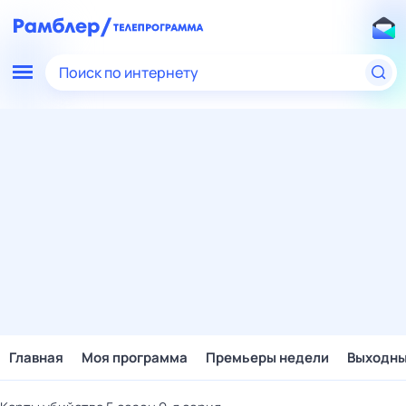
Поиск по интернету
Главная
Моя программа
Премьеры недели
Выходн