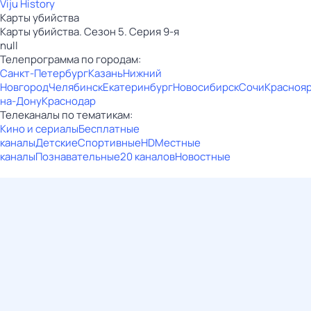
Viju History
Карты убийства
Карты убийства. Сезон 5. Серия 9-я
null
Телепрограмма по городам:
Санкт-Петербург
Казань
Нижний
Новгород
Челябинск
Екатеринбург
Новосибирск
Сочи
Красноя
на-Дону
Краснодар
Телеканалы по тематикам:
Кино и сериалы
Бесплатные
каналы
Детские
Спортивные
HD
Местные
каналы
Познавательные
20 каналов
Новостные