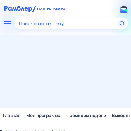
Поиск по интернету
Главная
Моя программа
Премьеры недели
Выходн