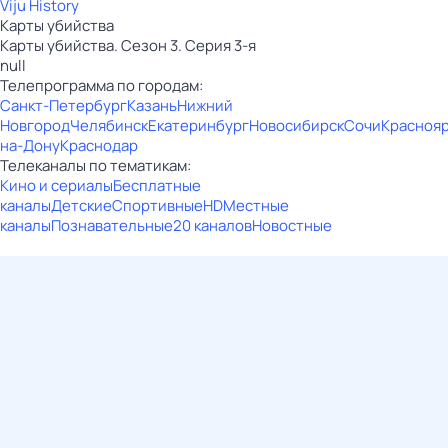
Viju History
Карты убийства
Карты убийства. Сезон 3. Серия 3-я
null
Телепрограмма по городам:
Санкт-Петербург
Казань
Нижний
Новгород
Челябинск
Екатеринбург
Новосибирск
Сочи
Красноя
на-Дону
Краснодар
Телеканалы по тематикам:
Кино и сериалы
Бесплатные
каналы
Детские
Спортивные
HD
Местные
каналы
Познавательные
20 каналов
Новостные