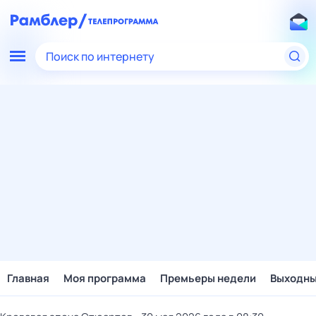
Поиск по интернету
Главная
Моя программа
Премьеры недели
Выходн