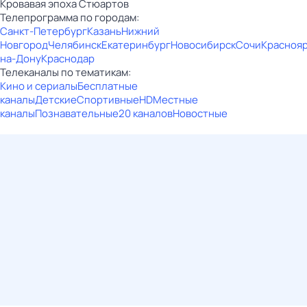
Кровавая эпоха Стюартов
Телепрограмма по городам:
Санкт-Петербург
Казань
Нижний
Новгород
Челябинск
Екатеринбург
Новосибирск
Сочи
Красноя
на-Дону
Краснодар
Телеканалы по тематикам:
Кино и сериалы
Бесплатные
каналы
Детские
Спортивные
HD
Местные
каналы
Познавательные
20 каналов
Новостные