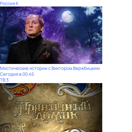
Россия К
Мистические истории с Виктoром Bержбицким
Сегодня в 00:45
ТВ 3