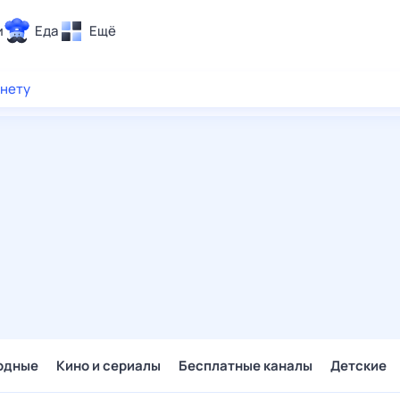
и
Еда
Ещё
Почта
рнету
ия и отдых
Поиск
Погода
ТВ-программа
и и тренды
 ситуации
 вместе
Помощь
одные
Кино и сериалы
Бесплатные каналы
Детские