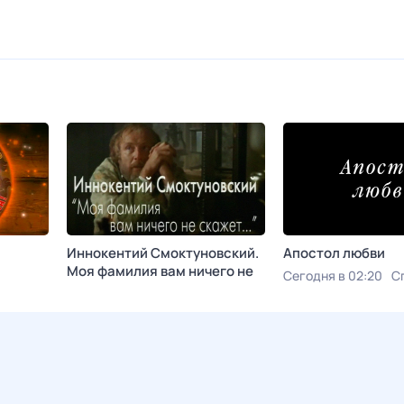
Иннокентий Смоктуновский.
Апостол любви
Моя фамилия вам ничего не
Сегодня в 02:20
С
скажет...
ьгия
Сегодня в 02:10
Ностальгия