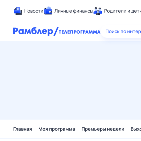
Новости
Личные финансы
Родители и дет
Здоровье
Поиск по инте
Развлечен
Дом и уют
Спорт
Карьера
Авто
Технологи
Жизненные
Сберегаем
Гороскопы
Главная
Моя программа
Премьеры недели
Вых