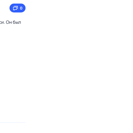
0
и. Он был