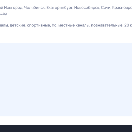
й Новгород
Челябинск
Екатеринбург
Новосибирск
Сочи
Краснояр
одар
налы
детские
спортивные
hd
местные каналы
познавательные
20 