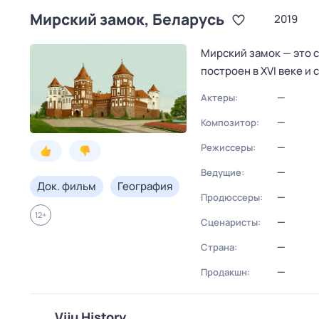
Мирский замок, Беларусь
2019
Мирский замок — это 
построен в XVI веке и
—
Актеры:
—
Композитор:
—
Режиссеры:
—
Ведущие:
Док. фильм
География
—
Продюссеры:
12
+
—
Сценаристы:
—
Страна:
—
Продакшн:
Viju History