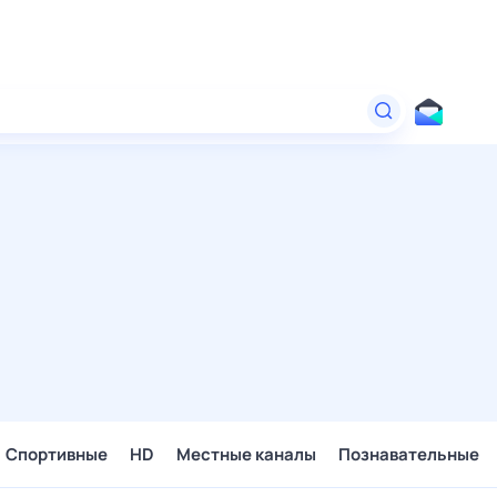
Спортивные
HD
Местные каналы
Познавательные