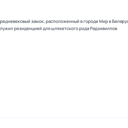
средневековый замок, расположенный в городе Мир в Беларус
 служил резиденцией для шляхетского рода Радзивиллов