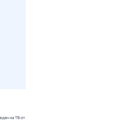
едач на ТВ от
ы