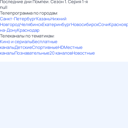
Последние дни Помпеи. Сезон 1. Серия 1-я
null
Телепрограмма по городам:
Санкт-Петербург
Казань
Нижний
Новгород
Челябинск
Екатеринбург
Новосибирск
Сочи
Красноя
на-Дону
Краснодар
Телеканалы по тематикам:
Кино и сериалы
Бесплатные
каналы
Детские
Спортивные
HD
Местные
каналы
Познавательные
20 каналов
Новостные