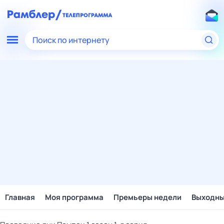
Поиск по интернету
Главная
Моя программа
Премьеры недели
Выходн