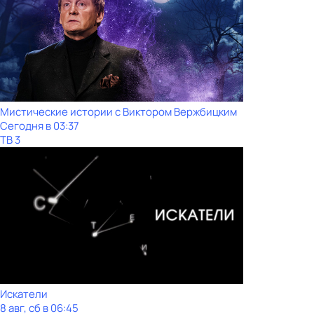
Мистические истории с Виктoром Bержбицким
Сегодня в 03:37
ТВ 3
Искатели
8 авг, сб в 06:45