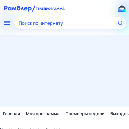
Поиск по интернету
Главная
Моя программа
Премьеры недели
Выходн