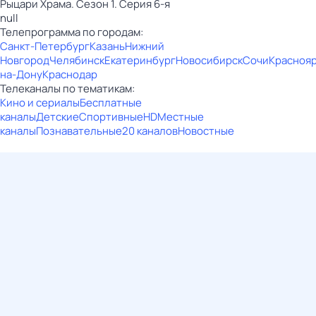
Рыцари Храма. Сезон 1. Серия 6-я
null
Телепрограмма по городам:
Санкт-Петербург
Казань
Нижний
Новгород
Челябинск
Екатеринбург
Новосибирск
Сочи
Красноя
на-Дону
Краснодар
Телеканалы по тематикам:
Кино и сериалы
Бесплатные
каналы
Детские
Спортивные
HD
Местные
каналы
Познавательные
20 каналов
Новостные