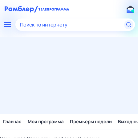
Поиск по интернету
Главная
Моя программа
Премьеры недели
Выходн