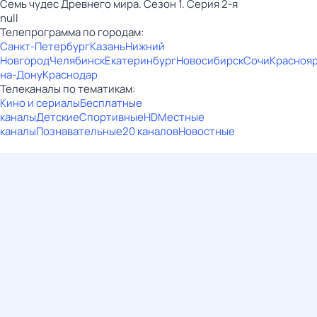
Семь чудес Древнего мира. Сезон 1. Серия 2-я
null
Телепрограмма по городам:
Санкт-Петербург
Казань
Нижний
Новгород
Челябинск
Екатеринбург
Новосибирск
Сочи
Красноя
на-Дону
Краснодар
Телеканалы по тематикам:
Кино и сериалы
Бесплатные
каналы
Детские
Спортивные
HD
Местные
каналы
Познавательные
20 каналов
Новостные