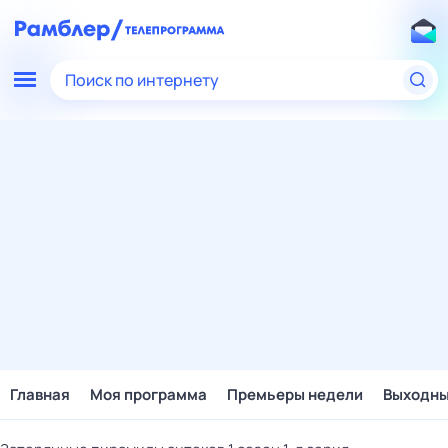
Поиск по интернету
Главная
Моя программа
Премьеры недели
Выходн