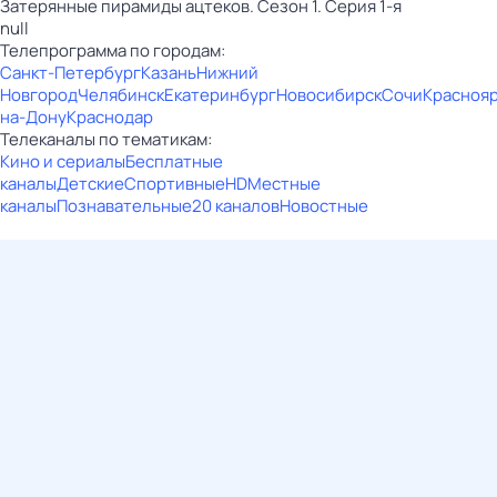
Затерянные пирамиды ацтеков. Сезон 1. Серия 1-я
null
Телепрограмма по городам:
Санкт-Петербург
Казань
Нижний
Новгород
Челябинск
Екатеринбург
Новосибирск
Сочи
Красноя
на-Дону
Краснодар
Телеканалы по тематикам:
Кино и сериалы
Бесплатные
каналы
Детские
Спортивные
HD
Местные
каналы
Познавательные
20 каналов
Новостные