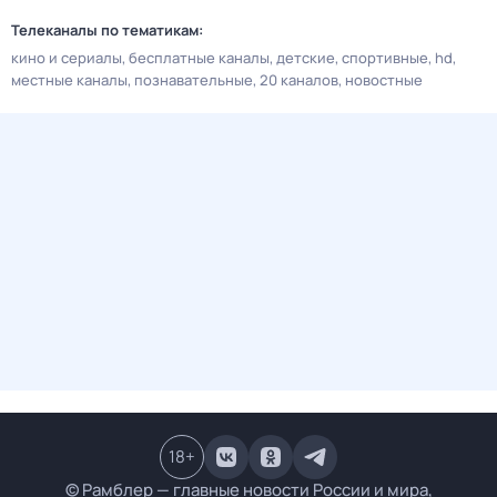
Телеканалы по тематикам:
кино и сериалы
бесплатные каналы
детские
спортивные
hd
местные каналы
познавательные
20 каналов
новостные
18
+
© Рамблер — главные новости России и мира,