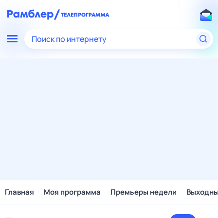
Поиск по интернету
Главная
Моя программа
Премьеры недели
Выходн