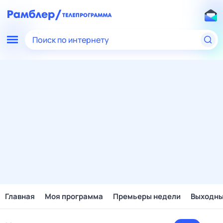
Поиск по интернету
Главная
Моя программа
Премьеры недели
Выходн