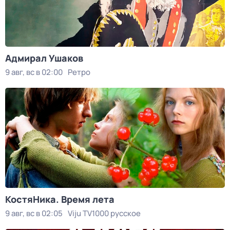
Адмирал Ушаков
9 авг, вс в 02:00
Ретро
КостяНика. Время лета
9 авг, вс в 02:05
Viju TV1000 русское