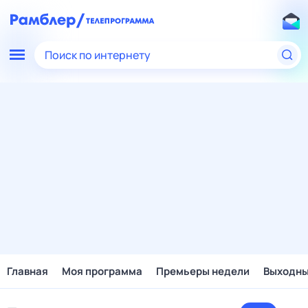
Поиск по интернету
Главная
Моя программа
Премьеры недели
Выходн