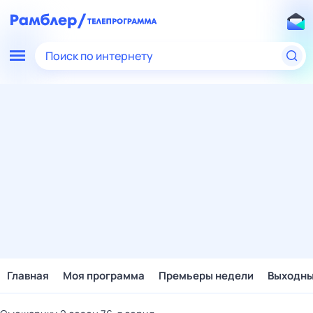
Поиск по интернету
Главная
Моя программа
Премьеры недели
Выходн