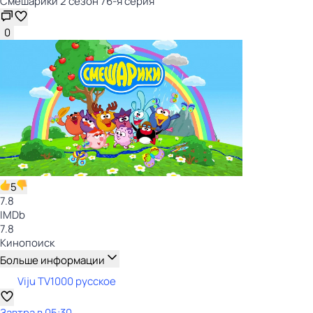
Смешарики 2 сезон 76-я серия
0
5
7.8
IMDb
7.8
Кинопоиск
Больше информации
Viju TV1000 русское
Завтра в 05:30