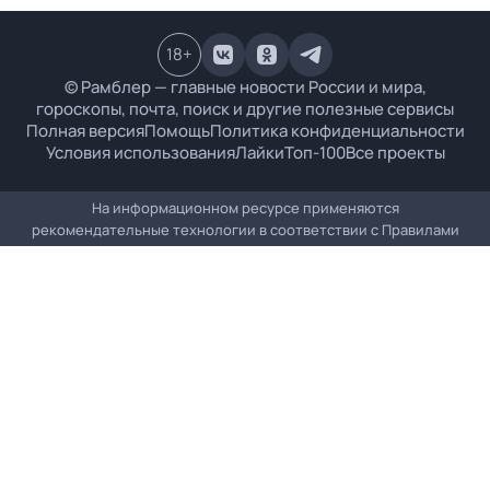
18
+
© Рамблер — главные новости России и мира,
гороскопы, почта, поиск и другие полезные сервисы
Полная версия
Помощь
Политика конфиденциальности
Условия использования
Лайки
Топ-100
Все проекты
На информационном ресурсе применяются
рекомендательные технологии в соответствии с
Правилами