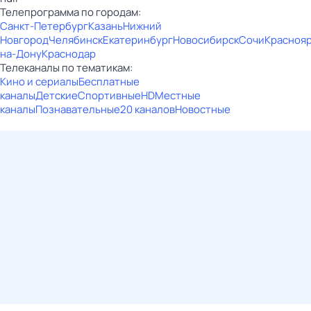
Телепрограмма по городам:
Санкт-Петербург
Казань
Нижний
Новгород
Челябинск
Екатеринбург
Новосибирск
Сочи
Красноя
на-Дону
Краснодар
Телеканалы по тематикам:
Кино и сериалы
Бесплатные
каналы
Детские
Спортивные
HD
Местные
каналы
Познавательные
20 каналов
Новостные