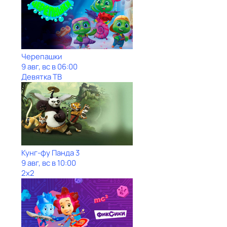
Черепашки
9 авг, вс в 06:00
Девятка ТВ
Кунг-фу Панда 3
9 авг, вс в 10:00
2x2