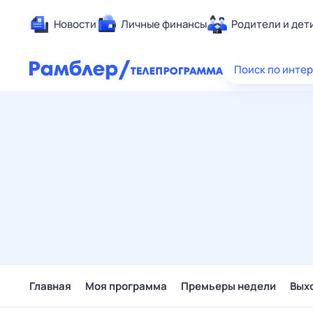
Новости
Личные финансы
Родители и дет
Здоровье
Поиск по инте
Развлечен
Дом и уют
Спорт
Карьера
Авто
Технологи
Жизненные
Сберегаем
Гороскопы
Главная
Моя программа
Премьеры недели
Вых