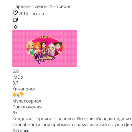
Царевны 1 сезон 24-я серия
2018
—
по н.в.
0
6.8
IMDb
8.7
Кинопоиск
4
Мультсериал
Приключения
6
+
Каждая из героинь — царевна. Все они обладают удивит
способности, они прибывают на магический остров Ди
Актеры: