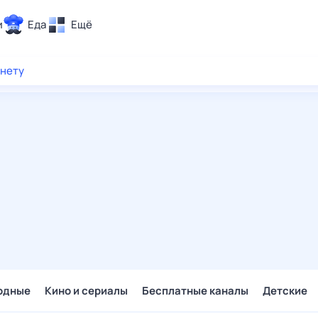
и
Еда
Ещё
Почта
рнету
ия и отдых
Поиск
Погода
ТВ-программа
и и тренды
 ситуации
 вместе
Помощь
одные
Кино и сериалы
Бесплатные каналы
Детские