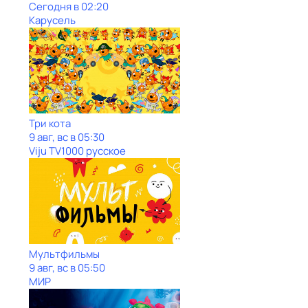
Сегодня в 02:20
Карусель
Три кота
9 авг, вс в 05:30
Viju TV1000 русское
Мультфильмы
9 авг, вс в 05:50
МИР