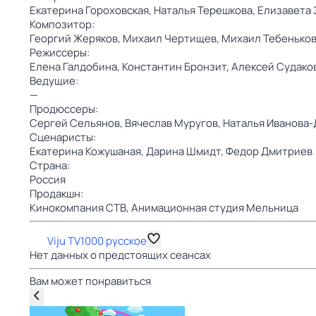
Екатерина Гороховская,
Наталья Терешкова,
Елизавета 
Композитор:
Георгий Жеряков,
Михаил Чертищев,
Михаил Тебенько
Режиссеры:
Елена Галдобина,
Константин Бронзит,
Алексей Судако
Ведущие:
—
Продюссеры:
Сергей Сельянов,
Вячеслав Муругов,
Наталья Иванова-
Сценаристы:
Екатерина Кожушаная,
Дарина Шмидт,
Федор Дмитриев
Страна:
Россия
Продакшн:
Кинокомпания СТВ,
Анимационная студия Мельница
Viju TV1000 русское
Нет данных о предстоящих сеансах
Вам может понравиться