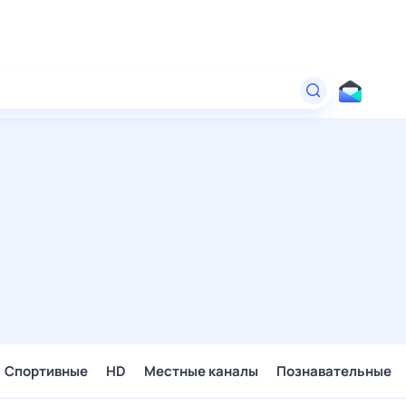
Спортивные
HD
Местные каналы
Познавательные