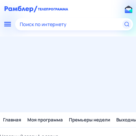
Поиск по интернету
Главная
Моя программа
Премьеры недели
Выходн