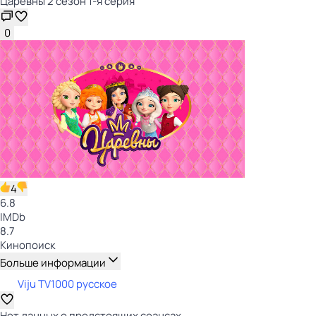
Царевны 2 сезон 1-я серия
0
4
6.8
IMDb
8.7
Кинопоиск
Больше информации
Viju TV1000 русское
Нет данных о предстоящих сеансах