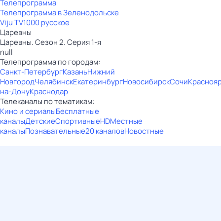
Телепрограмма
Телепрограмма в Зеленодольске
Viju TV1000 русское
Царевны
Царевны. Сезон 2. Серия 1-я
null
Телепрограмма по городам:
Санкт-Петербург
Казань
Нижний
Новгород
Челябинск
Екатеринбург
Новосибирск
Сочи
Красноя
на-Дону
Краснодар
Телеканалы по тематикам:
Кино и сериалы
Бесплатные
каналы
Детские
Спортивные
HD
Местные
каналы
Познавательные
20 каналов
Новостные