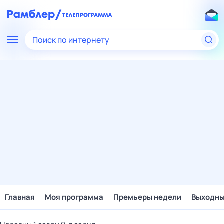
Поиск по интернету
Главная
Моя программа
Премьеры недели
Выходн