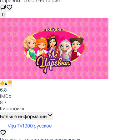
Царевны 1 сезон 9-я серия
0
4
6.8
IMDb
8.7
Кинопоиск
Больше информации
Viju TV1000 русское
Нет данных о предстоящих сеансах