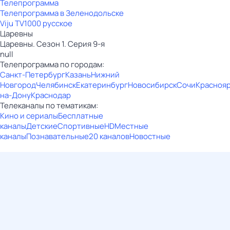
Телепрограмма
Телепрограмма в Зеленодольске
Viju TV1000 русское
Царевны
Царевны. Сезон 1. Серия 9-я
null
Телепрограмма по городам:
Санкт-Петербург
Казань
Нижний
Новгород
Челябинск
Екатеринбург
Новосибирск
Сочи
Красноя
на-Дону
Краснодар
Телеканалы по тематикам:
Кино и сериалы
Бесплатные
каналы
Детские
Спортивные
HD
Местные
каналы
Познавательные
20 каналов
Новостные