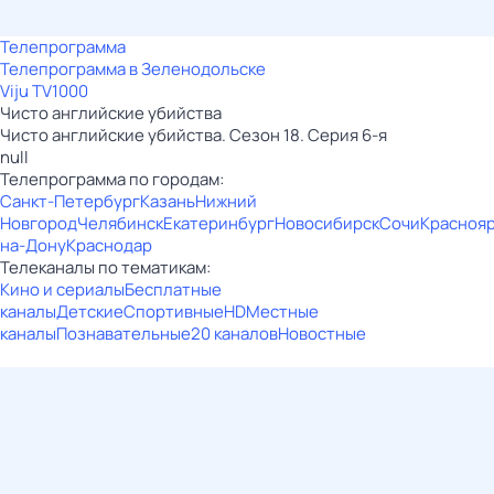
Телепрограмма
Телепрограмма в Зеленодольске
Viju TV1000
Чисто английские убийства
Чисто английские убийства. Сезон 18. Серия 6-я
null
Телепрограмма по городам:
Санкт-Петербург
Казань
Нижний
Новгород
Челябинск
Екатеринбург
Новосибирск
Сочи
Красноя
на-Дону
Краснодар
Телеканалы по тематикам:
Кино и сериалы
Бесплатные
каналы
Детские
Спортивные
HD
Местные
каналы
Познавательные
20 каналов
Новостные