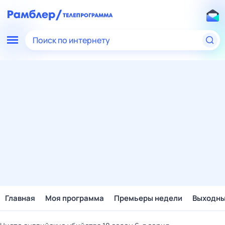
Поиск по интернету
Главная
Моя программа
Премьеры недели
Выходн