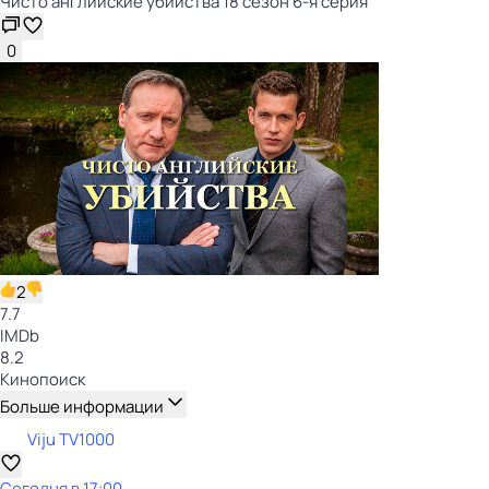
Чисто английские убийства 18 сезон 6-я серия
0
2
7.7
IMDb
8.2
Кинопоиск
Больше информации
Viju TV1000
Сегодня в 17:00