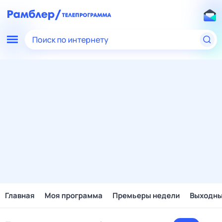
Поиск по интернету
Главная
Моя программа
Премьеры недели
Выходн